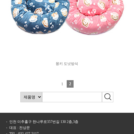
몽키 도넛방석
2
1
인천 미추홀구 한나루로357번길 130 2층,3층
대표 : 전상문
TEL : 032-427-5117