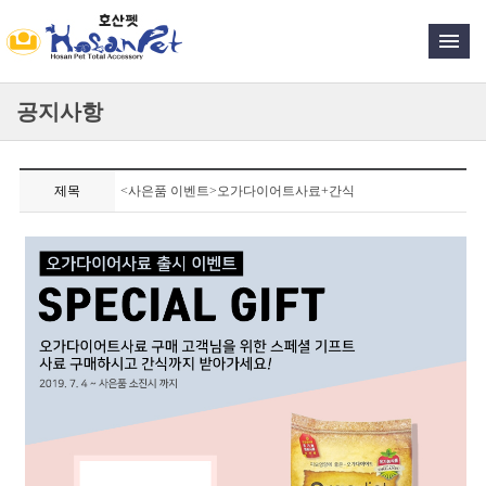
공지사항
제목
<사은품 이벤트>오가다이어트사료+간식