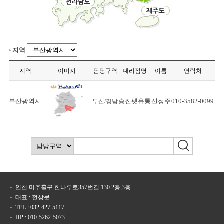
지역
지역
이미지
담당구역
대리점명
이름
연락처
부산광역시
승진펫유통
신정주
010-3582-0099
부산/경남
인천 미추홀구 한나루로357번길 130 2층,3층
대표 : 전상문
TEL : 032-427-5117
HP : 010-5262-5073